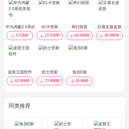
华为鸿蒙2.0系统安装包
91卡管家
奇幻斑斑
豆腐女孩皮肤
3.01MB
13.31MB
64.36MB
38.49MB
皮肤王国软件
的士管家
海员E家
82.95MB
73.95MB
15.8MB
同类推荐