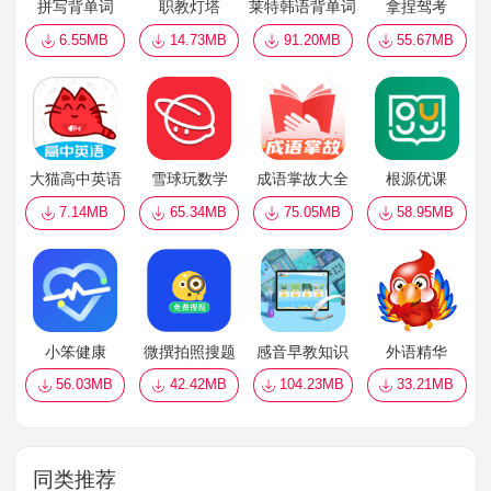
拼写背单词
职教灯塔
莱特韩语背单词
拿捏驾考
6.55MB
14.73MB
91.20MB
55.67MB
大猫高中英语
雪球玩数学
成语掌故大全
根源优课
7.14MB
65.34MB
75.05MB
58.95MB
小笨健康
微撰拍照搜题
感音早教知识
外语精华
56.03MB
42.42MB
104.23MB
33.21MB
同类推荐