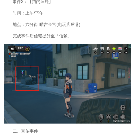
事件3：【猫的归处】
时间：上午/下午
地点：六分街-喵吉长官(电玩店后巷)
完成事件后信赖提升至「信赖」
二、宣传事件