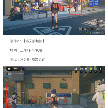
事件2：【猫又的烦恼】
时间：上午/下午/夜晚
地点：六分街-喵吉长官